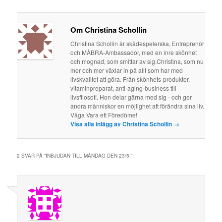
Om Christina Schollin
Christina Schollin är skådespelerska, Entreprenör
och MÅBRA-Ambassadör, med en inre skönhet
och mognad, som smittar av sig.Christina, som nu
mer och mer växlar in på allt som har med
livskvalitet att göra. Från skönhets-produkter,
vitaminpreparat, anti-aging-business till
livsfilosofi. Hon delar gärna med sig - och ger
andra människor en möjlighet att förändra sina liv.
Våga Vara ett Föredöme!
Visa alla inlägg av Christina Schollin
→
2 SVAR PÅ ”
INBJUDAN TILL MÅNDAG DEN 23/5!
”