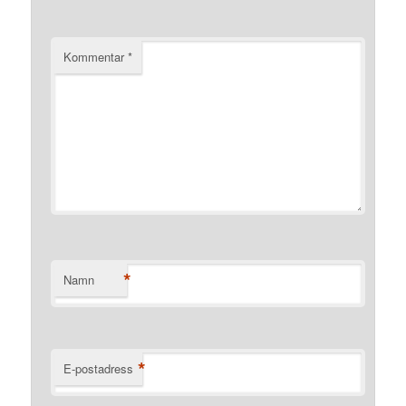
Kommentar
*
*
Namn
*
E-postadress