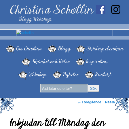
Christina Schollin
Blogg Webshop
Om Christina
Blogg
Skådespelerskan
Skönhet och Hälsa
Inspiration
Webshop
Nyheter
Kontakt
Inläggsnavigering
←
Föregående
Nästa
→
Inbjudan till Måndag den