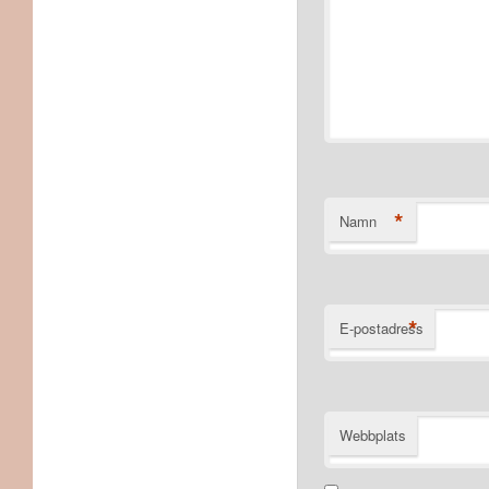
*
Namn
*
E-postadress
Webbplats