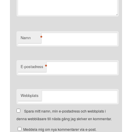
*
Namn
*
E-postadress
Webbplats
Spara mitt namn, min e-postadress och webbplats i
denna webbläsare till nästa gång jag skriver en kommentar.
Meddela mig om nya kommentarer via e-post.