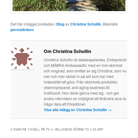
Det här inlägget postades i
Blog
av
Christina Schollin
. Bokmärk
permalänken
.
Om Christina Schollin
Christina Schollin är skådespelerska, Entreprenör
och MÅBRA-Ambassadör, med en inre skönhet
och mognad, som smittar av sig.Christina, som nu
mer och mer växlar in på allt som har med
livskvalitet att göra. Från skönhets-produkter,
vitaminpreparat, anti-aging-business till
livsfilosofi. Hon delar gärna med sig - och ger
andra människor en möjlighet att förändra sina liv.
Våga Vara ett Föredöme!
Visa alla inlägg av Christina Schollin
→
2 SVAR PÅ ”
I KVÄLL PÅ TV 4: HELLENIUS HÖRNA TV 4 25 ÅR!
”