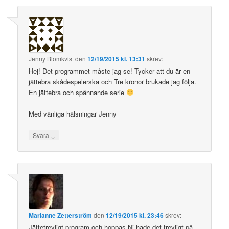
Jenny Blomkvist
den
12/19/2015 kl. 13:31
skrev:
Hej! Det programmet måste jag se! Tycker att du är en
jättebra skådespelerska och Tre kronor brukade jag följa.
En jättebra och spännande serie
Med vänliga hälsningar Jenny
↓
Svara
Marianne Zetterström
den
12/19/2015 kl. 23:46
skrev:
Jättetrevligt program och hoppas Ni hade det trevligt på