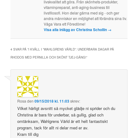
livskvalitet att göra. Från skönhets-produkter,
vitaminpreparat, anti-aging-business till
livsfilosofi. Hon delar gärna med sig - och ger
andra människor en möjlighet att förändra sina liv.
Våga Vara ett Föredöme!
Visa alla inlägg av Christina Schollin
→
4 SVAR PÅ ”
I KVÄLL I ”WAHLGRENS VÄRLD”: UNDERBARA DAGAR PÅ
RHODOS MED PERNILLA OCH SKÖNT TJEJ-GÄNG!
”
Rosa
den
09/15/2018 kl. 11:03
skrev:
Vilket härligt avsnitt så mycket glädje ni sprider och du
Christina är bara för underbar, så gullig, glad och
omtänksam, Wahlgrens Värld är ett helt fantastiskt
program, tack för allt ni delar med er av.
Kram till dig