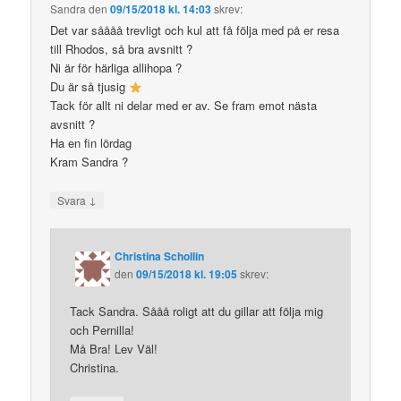
Sandra
den
09/15/2018 kl. 14:03
skrev:
Det var såååå trevligt och kul att få följa med på er resa
till Rhodos, så bra avsnitt ?
Ni är för härliga allihopa ?
Du är så tjusig
Tack för allt ni delar med er av. Se fram emot nästa
avsnitt ?
Ha en fin lördag
Kram Sandra ?
↓
Svara
Christina Schollin
den
09/15/2018 kl. 19:05
skrev:
Tack Sandra. Sååå roligt att du gillar att följa mig
och Pernilla!
Må Bra! Lev Väl!
Christina.