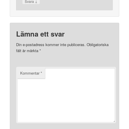
↓
Svara
Lämna ett svar
Din e-postadress kommer inte publiceras.
Obligatoriska
fält är märkta
*
Kommentar
*