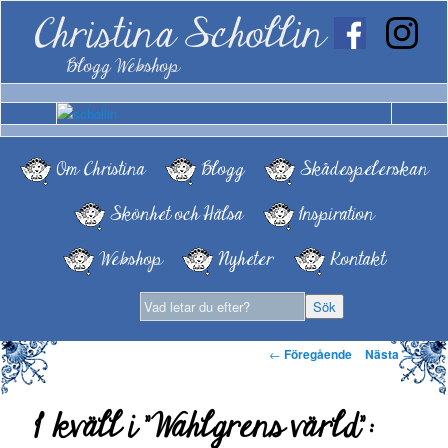
Christina Schollin
Blogg Webshop
Om Christina
Blogg
Skådespelerskan
Skönhet och Hälsa
Inspiration
Webshop
Nyheter
Kontakt
Inläggsnavigering
←
Föregående
Nästa
→
I kväll i ”Wahlgrens värld”: