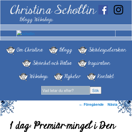
Christina Schollin
Blogg Webshop
Om Christina
Blogg
Skådespelerskan
Skönhet och Hälsa
Inspiration
Webshop
Nyheter
Kontakt
Inläggsnavigering
←
Föregående
Nästa
→
I dag: Premiär-mingel i Den