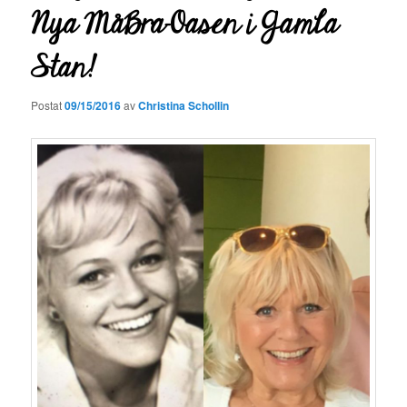
Nya MåBra-Oasen i Gamla
Stan!
Postat
09/15/2016
av
Christina Schollin