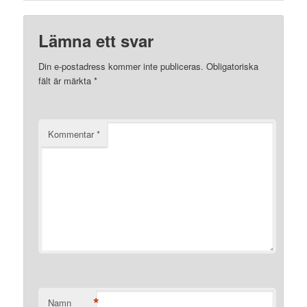
Lämna ett svar
Din e-postadress kommer inte publiceras.
Obligatoriska
fält är märkta
*
Kommentar
*
*
Namn