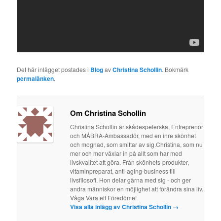
Det här inlägget postades i
Blog
av
Christina Schollin
. Bokmärk
permalänken
.
Om Christina Schollin
Christina Schollin är skådespelerska, Entreprenör
och MÅBRA-Ambassadör, med en inre skönhet
och mognad, som smittar av sig.Christina, som nu
mer och mer växlar in på allt som har med
livskvalitet att göra. Från skönhets-produkter,
vitaminpreparat, anti-aging-business till
livsfilosofi. Hon delar gärna med sig - och ger
andra människor en möjlighet att förändra sina liv.
Våga Vara ett Föredöme!
Visa alla inlägg av Christina Schollin
→