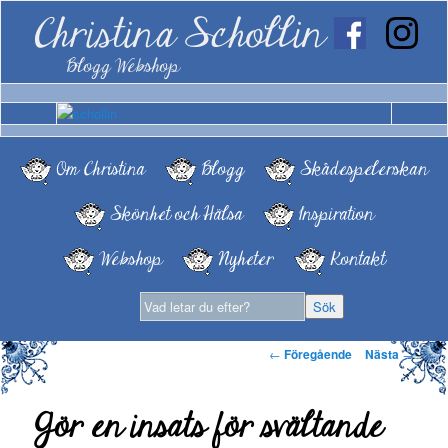
Christina Schollin
Blogg Webshop
Om Christina
Blogg
Skådespelerskan
Skönhet och Hälsa
Inspiration
Webshop
Nyheter
Kontakt
Inläggsnavigering
←
Föregående
Nästa
→
Gör en insats för svältande