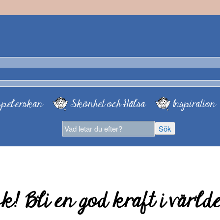
pelerskan
Skönhet och Hälsa
Inspiration
! Bli en god kraft i värld