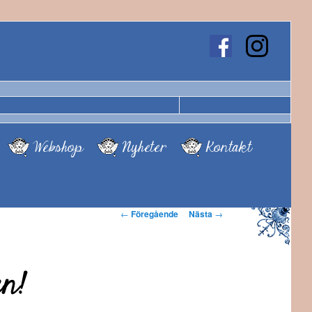
Webshop
Nyheter
Kontakt
Inläggsnavigering
←
Föregående
Nästa
→
en!