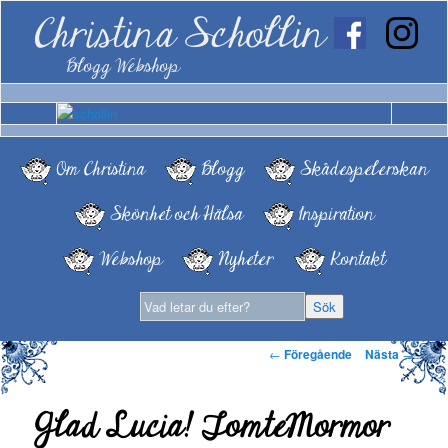
Christina Schollin
Blogg Webshop
Om Christina
Blogg
Skådespelerskan
Skönhet och Hälsa
Inspiration
Webshop
Nyheter
Kontakt
Inläggsnavigering
←
Föregående
Nästa
→
Glad Lucia! TomteMormor