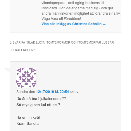
vitaminpreparat, anti-aging-business till
livsfilosofi. Hon delar gärna med sig - och ger
andra människor en möjlighet att förändra sina liv.
Våga Vara ett Föredöme!
Visa alla inlägg av Christina Schollin
→
2 SVAR PÅ ”
GLAD LUCIA! TOMTEMORMOR OCH TOMTEMORFAR LUSSAR I
JULKALENDERN!
”
Sandra
den
12/17/2019 kl. 20:54
skrev:
Du är så bra i julkalendern ??
Så mysig och kul att se ?
Ha en fin kväll
Kram Sandra