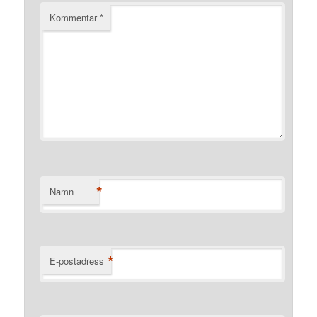
Kommentar
*
*
Namn
*
E-postadress