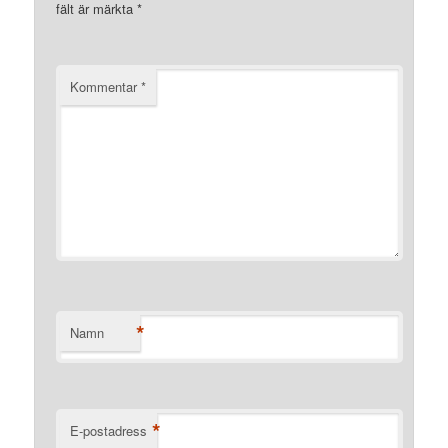
fält är märkta
*
Kommentar
*
*
Namn
*
E-postadress