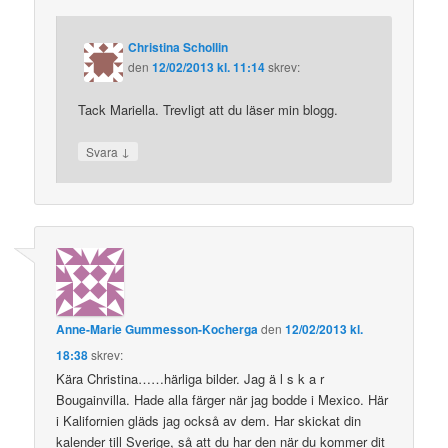
Christina Schollin
den
12/02/2013 kl. 11:14
skrev:
Tack Mariella. Trevligt att du läser min blogg.
↓
Svara
Anne-Marie Gummesson-Kocherga
den
12/02/2013 kl.
18:38
skrev:
Kära Christina……härliga bilder. Jag ä l s k a r
Bougainvilla. Hade alla färger när jag bodde i Mexico. Här
i Kalifornien gläds jag också av dem. Har skickat din
kalender till Sverige, så att du har den när du kommer dit