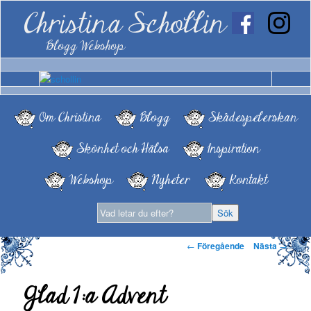
Christina Schollin
Blogg Webshop
Om Christina
Blogg
Skådespelerskan
Skönhet och Hälsa
Inspiration
Webshop
Nyheter
Kontakt
Inläggsnavigering
←
Föregående
Nästa
→
Glad 1:a Advent