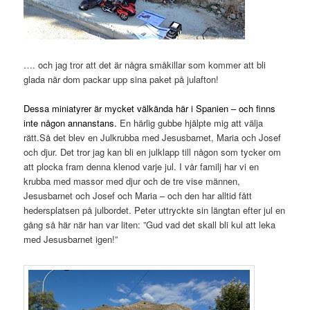
…. och jag tror att det är några småkillar som kommer att bli
glada när dom packar upp sina paket på julafton!
Dessa miniatyrer är mycket välkända här i Spanien – och finns
inte någon annanstans.
En härlig gubbe hjälpte mig att välja
rätt.Så det blev en Julkrubba med Jesusbarnet, Maria och Josef
och djur. Det tror jag kan bli en julklapp till någon som tycker om
att plocka fram denna klenod varje jul. I vår familj har vi en
krubba med massor med djur och de tre vise männen,
Jesusbarnet och Josef och Maria – och den har alltid fått
hedersplatsen på julbordet. Peter uttryckte sin längtan efter jul en
gång så här när han var liten: ”Gud vad det skall bli kul att leka
med Jesusbarnet igen!”