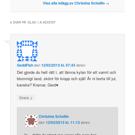
Visa alla inlägg av Christina Schollin
→
6 SVAR PÅ ”
GLAD 1:A ADVENT
”
GeddFish
den
12/02/2013 kl. 07:43
skrev:
Det gjorde du helt rätt i, att lämna kylan för ett varmt och
blommigt land, skönt för kropp och själ! Är ni borta till jul,
kanske? Kramar, Gerd♥
↓
Svara
Christina Schollin
den
12/02/2013 kl. 11:13
skrev:
Ja – detta är något jag unnar alla som har