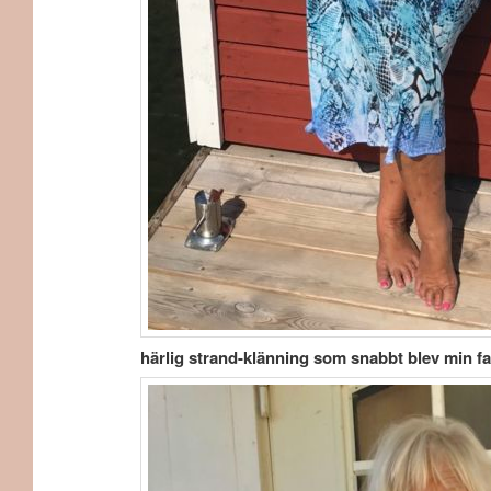
härlig strand-klänning som snabbt blev min fav