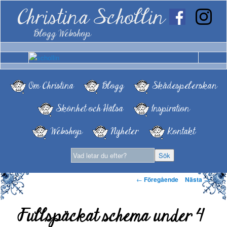
Christina Schollin
Blogg Webshop
Om Christina
Blogg
Skådespelerskan
Skönhet och Hälsa
Inspiration
Webshop
Nyheter
Kontakt
Inläggsnavigering
←
Föregående
Nästa
→
Fullspäckat schema under 4