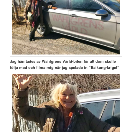
Jag hämtades av Wahlgrens Värld-bilen för att dom skulle
följa med och filma mig när jag spelade in ”Balkong-kriget”