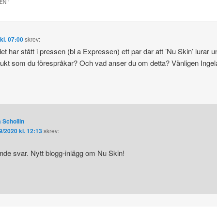
GEN!
”
kl. 07:00
skrev:
et har stått i pressen (bl a Expressen) ett par dar att ’Nu Skin’ lurar
kt som du förespråkar? Och vad anser du om detta? Vänligen Ingel
 Schollin
9/2020 kl. 12:13
skrev:
nde svar. Nytt blogg-inlägg om Nu Skin!