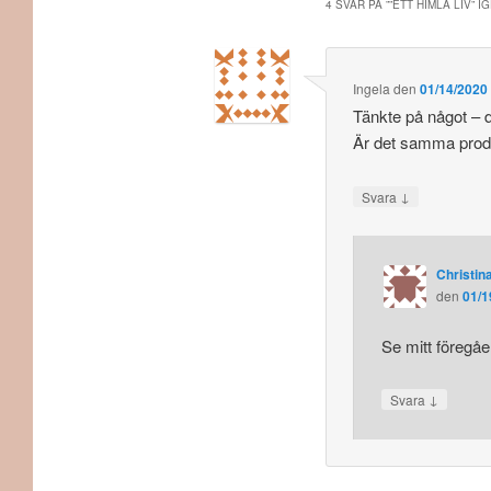
4 SVAR PÅ ”
”ETT HIMLA LIV” I
Ingela
den
01/14/2020 
Tänkte på något – d
Är det samma produ
↓
Svara
Christina
den
01/1
Se mitt föregåe
↓
Svara