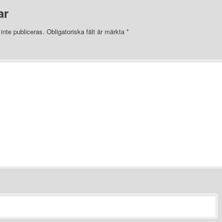
ar
nte publiceras.
Obligatoriska fält är märkta
*