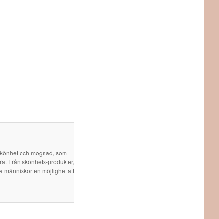
 skönhet och mognad, som
öra. Från skönhets-produkter,
ra människor en möjlighet att