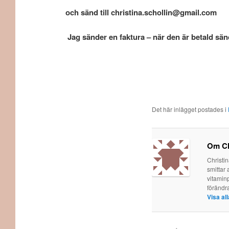
och sänd till christina.schollin@gmail.com
Jag sänder en faktura – när den är betald sänd
Det här inlägget postades i
Om Ch
Christi
smittar 
vitaminp
förändr
Visa al