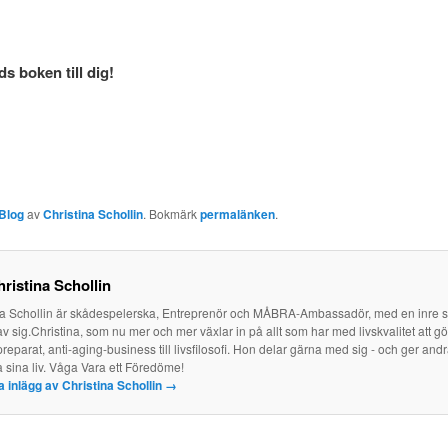
s boken till dig!
Blog
av
Christina Schollin
. Bokmärk
permalänken
.
ristina Schollin
na Schollin är skådespelerska, Entreprenör och MÅBRA-Ambassadör, med en inre
av sig.Christina, som nu mer och mer växlar in på allt som har med livskvalitet att g
reparat, anti-aging-business till livsfilosofi. Hon delar gärna med sig - och ger and
a sina liv. Våga Vara ett Föredöme!
la inlägg av Christina Schollin
→