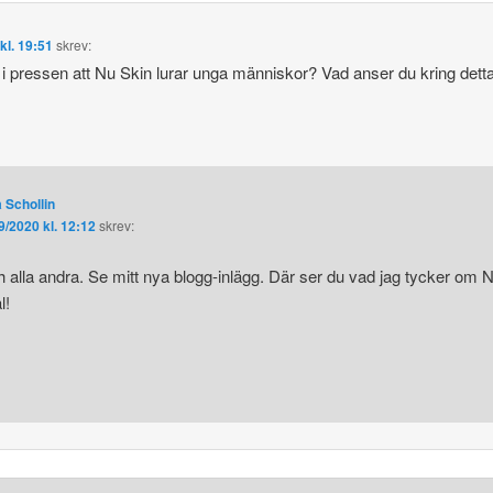
kl. 19:51
skrev:
i pressen att Nu Skin lurar unga människor? Vad anser du kring detta
 Schollin
9/2020 kl. 12:12
skrev:
h alla andra. Se mitt nya blogg-inlägg. Där ser du vad jag tycker om 
l!