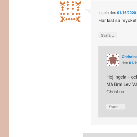
Ingela
den
01/16/2020 
Har läst så mycket 
↓
Svara
Christina
den
01/1
Hej Ingela – oc
Må Bra! Lev Vä
Christina.
↓
Svara