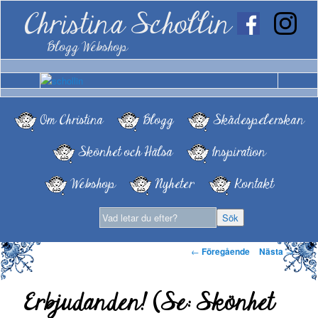
Christina Schollin
Blogg Webshop
Om Christina
Blogg
Skådespelerskan
Skönhet och Hälsa
Inspiration
Webshop
Nyheter
Kontakt
Inläggsnavigering
←
Föregående
Nästa
→
Erbjudanden! (Se: Skönhet