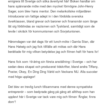
emigrera till Sverige och söka äventyret här! Boken handlar om
hans spännande möte med den mycket förmögne John-Henry
Sager, som blev hans mentor. Den melankoliske miljardären
introducerar sin fattige adept in i den fördolda svenska
överklassen, bland grevar och baroner och finansmän som länge
lät sig förblindas av nazismen och Tyskland, samtidigt som de
levde i skräck för kommunismen och Sovjetunionen.
Häromdagen var det dags för ett lunch-möte i Gamla Stan, där
Hans Hatwig och jag fick tillfälle att mötas och där Hans
berättade för mig vilken betydelse jag och filmen haft för hans liv!
Hans fick som 19-åring sin första anställning i Sverige – och har
sedan dess skapat och producerat tidskrifter, bland andra Tiffany,
Poster, Okey, En Ding Ding Värld och Veckans NU. Alla succéer
med höga upplagor!
Det blev en trevlig lunch tillsammans med denne sympatiske
entreprenör – som bedyrade gång på gång att alltihop som han
upplevt här i Sverige var tack vare mig och filmen ”Änglar, finns
dom”!