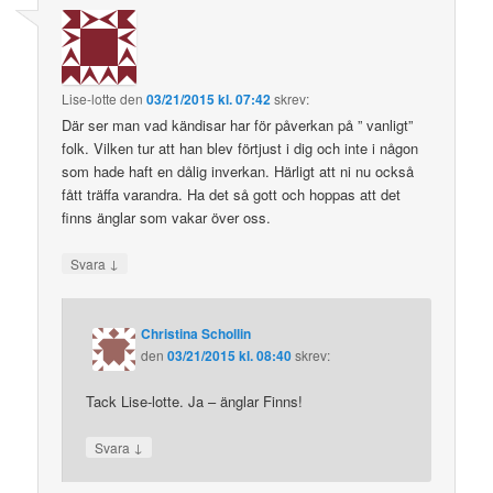
Lise-lotte
den
03/21/2015 kl. 07:42
skrev:
Där ser man vad kändisar har för påverkan på ” vanligt”
folk. Vilken tur att han blev förtjust i dig och inte i någon
som hade haft en dålig inverkan. Härligt att ni nu också
fått träffa varandra. Ha det så gott och hoppas att det
finns änglar som vakar över oss.
↓
Svara
Christina Schollin
den
03/21/2015 kl. 08:40
skrev:
Tack Lise-lotte. Ja – änglar Finns!
↓
Svara