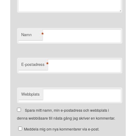
*
Namn
*
E-postadress
Webbplats
Spara mitt namn, min e-postadress och webbplats i
denna webbläsare till nästa gång jag skriver en kommentar.
Meddela mig om nya kommentarer via e-post.