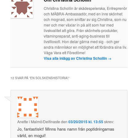
Christina Schollin är skådespelerska, Entreprenör
och MÅBRA-Ambassadör, med en inre skönhet
och mognad, som smittar av sig.Christina, som nu
mer och mer växlar in på allt som har med
livskvalitet att göra. Från skönhets-produkter,
vitaminpreparat, anti-aging-business till
livsfilosofi. Hon delar gärna med sig - och ger
andra människor en möjlighet att förändra sina liv.
Våga Vara ett Föredöme!
Visa alla inlägg av Christina Schollin
→
12 SVAR PÅ ”
EN SOLSKENSHISTORIA!
”
Anette i Malmö/Delfinaste
den
03/20/2015 kl. 13:55
skrev:
Jo, fantastiskt! Minns hans namn från poptidningarnas
värld, en mogul!