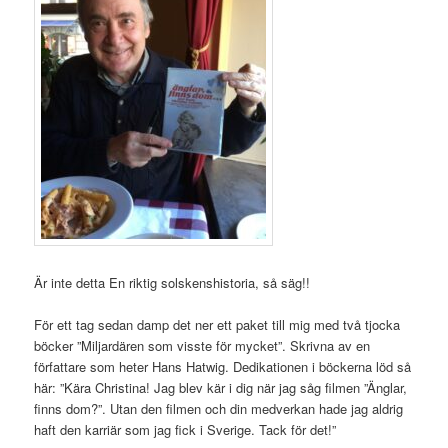
Är inte detta En riktig solskenshistoria, så säg!!
För ett tag sedan damp det ner ett paket till mig med två tjocka
böcker ”Miljardären som visste för mycket”. Skrivna av en
författare som heter Hans Hatwig. Dedikationen i böckerna löd så
här: ”Kära Christina! Jag blev kär i dig när jag såg filmen ”Änglar,
finns dom?”. Utan den filmen och din medverkan hade jag aldrig
haft den karriär som jag fick i Sverige. Tack för det!”