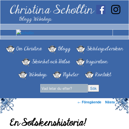
Christina Schollin
Blogg Webshop
Om Christina
Blogg
Skådespelerskan
Skönhet och Hälsa
Inspiration
Webshop
Nyheter
Kontakt
Inläggsnavigering
←
Föregående
Nästa
→
En Solskenshistoria!