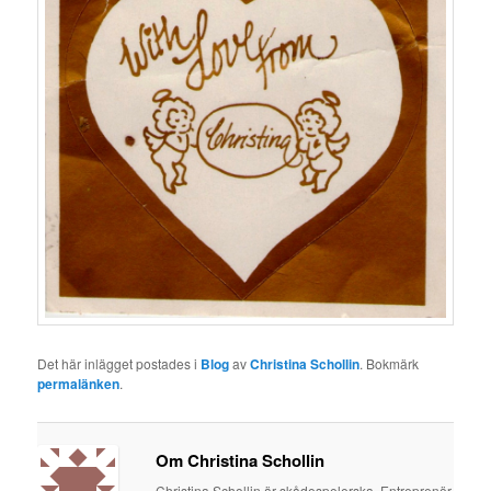
Det här inlägget postades i
Blog
av
Christina Schollin
. Bokmärk
permalänken
.
Om Christina Schollin
Christina Schollin är skådespelerska, Entreprenör