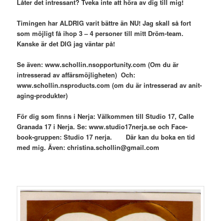
Låter det intressant? Tveka inte att höra av dig till mig!
Timingen har ALDRIG varit bättre än NU! Jag skall så fort
som möjligt få ihop 3 – 4 personer till mitt Dröm-team.
Kanske är det DIG jag väntar på!
Se även: www.schollin.nsopportunity.com (Om du är
intresserad av affärsmöjligheten) Och:
www.schollin.nsproducts.com (om du är intresserad av anit-
aging-produkter)
För dig som finns i Nerja: Välkommen till Studio 17, Calle
Granada 17 i Nerja. Se: www.studio17nerja.se och Face-
book-gruppen: Studio 17 nerja. Där kan du boka en tid
med mig. Även: christina.schollin@gmail.com