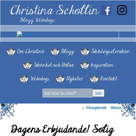
Christina Schollin
Blogg Webshop
Om Christina
Blogg
Skådespelerskan
Skönhet och Hälsa
Inspiration
Webshop
Nyheter
Kontakt
Inläggsnavigering
←
Föregående
Nästa
→
Dagens Erbjudande! Solig