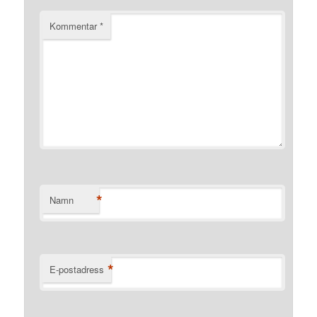
Kommentar
*
*
Namn
*
E-postadress