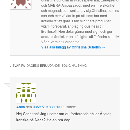
och MÅBRA-Ambassadör, med en inre skönhet
och mognad, som smittar av sig.Christina, som nu
mer och mer växlar in på allt som har med
livskvalitet att göra. Från skönhets-produkter,
vitaminpreparat, anti-aging-business till
livsfilosofi. Hon delar gärna med sig - och ger
andra människor en möjlighet att förändra sina liv.
Våga Vara ett Föredöme!
Visa alla inlägg av Christina Schollin
→
2 SVAR PÅ ”
DAGENS ERBJUDANDE! SOLIG HÄLSNING!
”
Anita
den
03/21/2018 kl. 15:09
skrev:
Hej Christina! Jag undrar om du fortfarande säljer Änglar,
kanske på Nerja? Ha en bra dag.