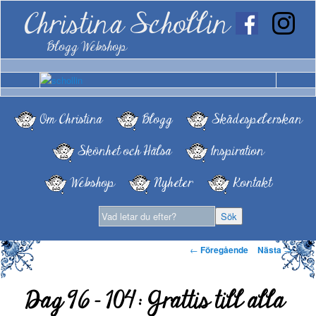
Christina Schollin
Blogg Webshop
Om Christina
Blogg
Skådespelerskan
Skönhet och Hälsa
Inspiration
Webshop
Nyheter
Kontakt
Inläggsnavigering
←
Föregående
Nästa
→
Dag 96 – 104: Grattis till alla