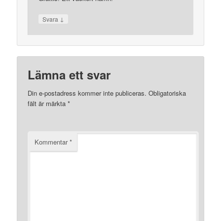
↓
Svara
Lämna ett svar
Din e-postadress kommer inte publiceras.
Obligatoriska
fält är märkta
*
Kommentar
*