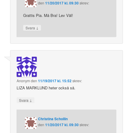
den
11/20/2017 kl. 09:30
skrev:
Grattis Pia. Må Bra! Lev Väl!
↓
Svara
Anonym
den
11/19/2017 kl. 15:52
skrev:
LIZA MARKLUND heter också så.
↓
Svara
Christina Schollin
den
11/20/2017 kl. 09:30
skrev: