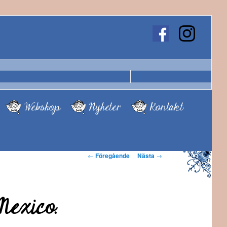
Webshop
Nyheter
Kontakt
Inläggsnavigering
←
Föregående
Nästa
→
Mexico.