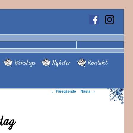
Webshop
Nyheter
Kontakt
Inläggsnavigering
←
Föregående
Nästa
→
dag