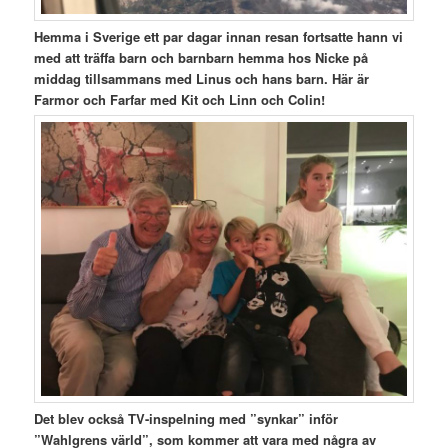
Hemma i Sverige ett par dagar innan resan fortsatte hann vi
med att träffa barn och barnbarn hemma hos Nicke på
middag tillsammans med Linus och hans barn. Här är
Farmor och Farfar med Kit och Linn och Colin!
Det blev också TV-inspelning med ”synkar” inför
”Wahlgrens värld”, som kommer att vara med några av