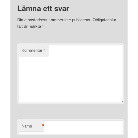
Lämna ett svar
Din e-postadress kommer inte publiceras.
Obligatoriska
fält är märkta
*
Kommentar
*
*
Namn