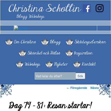
Christina Schollin
Blogg Webshop
Om Christina
Blogg
Skådespelerskan
Skönhet och Hälsa
Inspiration
Webshop
Nyheter
Kontakt
Inläggsnavigering
←
Föregående
Nästa
→
Dag 79 – 81: Resan startar!