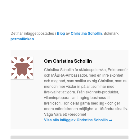
Det här inlägget postades i
Blog
av
Christina Schollin
. Bokmärk
permalänken
.
Om Christina Schollin
Christina Schollin är skådespelerska, Entreprenör
och MÅBRA-Ambassadör, med en inre skönhet
och mognad, som smittar av sig.Christina, som nu
mer och mer växlar in på allt som har med
livskvalitet att göra. Från skönhets-produkter,
vitaminpreparat, anti-aging-business till
livsfilosofi. Hon delar gärna med sig - och ger
andra människor en möjlighet att förändra sina liv.
Våga Vara ett Föredöme!
Visa alla inlägg av Christina Schollin
→