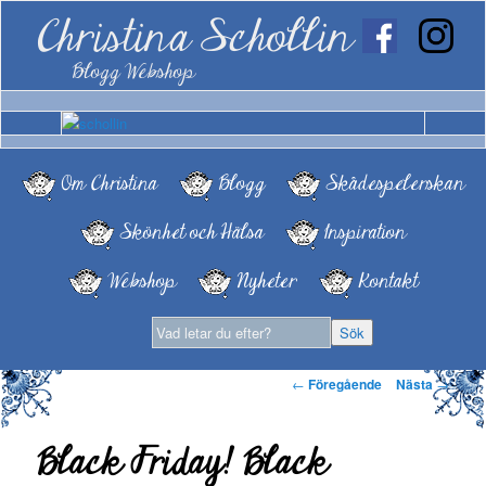
Christina Schollin
Blogg Webshop
Om Christina
Blogg
Skådespelerskan
Skönhet och Hälsa
Inspiration
Webshop
Nyheter
Kontakt
Inläggsnavigering
←
Föregående
Nästa
→
Black Friday! Black