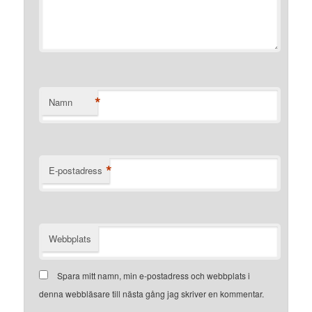
*
Namn
*
E-postadress
Webbplats
Spara mitt namn, min e-postadress och webbplats i
denna webbläsare till nästa gång jag skriver en kommentar.