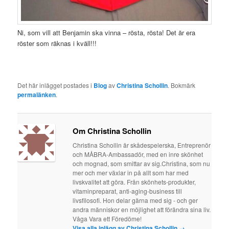
Ni, som vill att Benjamin ska vinna – rösta, rösta! Det är era
röster som räknas i kväll!!!
Det här inlägget postades i
Blog
av
Christina Schollin
. Bokmärk
permalänken
.
Om Christina Schollin
Christina Schollin är skådespelerska, Entreprenör
och MÅBRA-Ambassadör, med en inre skönhet
och mognad, som smittar av sig.Christina, som nu
mer och mer växlar in på allt som har med
livskvalitet att göra. Från skönhets-produkter,
vitaminpreparat, anti-aging-business till
livsfilosofi. Hon delar gärna med sig - och ger
andra människor en möjlighet att förändra sina liv.
Våga Vara ett Föredöme!
Visa alla inlägg av Christina Schollin
→