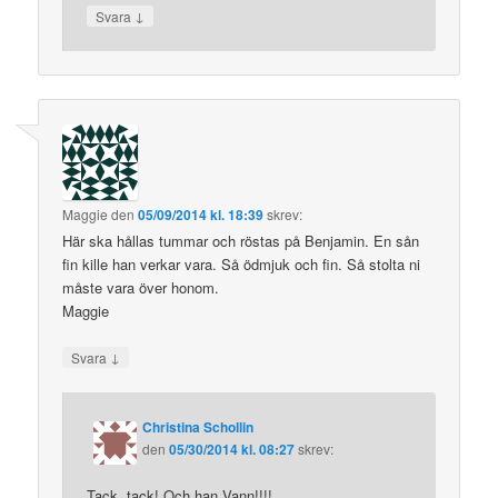
↓
Svara
Maggie
den
05/09/2014 kl. 18:39
skrev:
Här ska hållas tummar och röstas på Benjamin. En sån
fin kille han verkar vara. Så ödmjuk och fin. Så stolta ni
måste vara över honom.
Maggie
↓
Svara
Christina Schollin
den
05/30/2014 kl. 08:27
skrev:
Tack, tack! Och han Vann!!!!