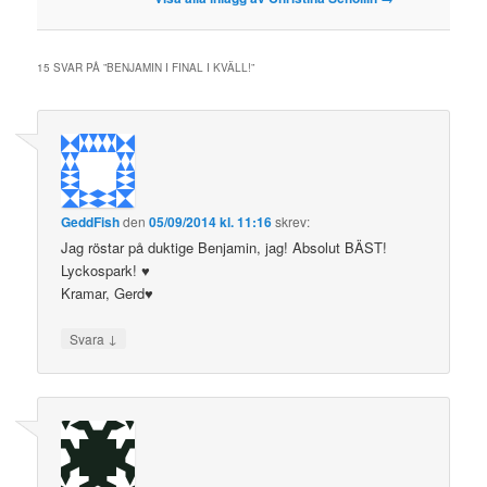
15 SVAR PÅ ”
BENJAMIN I FINAL I KVÄLL!
”
GeddFish
den
05/09/2014 kl. 11:16
skrev:
Jag röstar på duktige Benjamin, jag! Absolut BÄST!
Lyckospark! ♥
Kramar, Gerd♥
↓
Svara