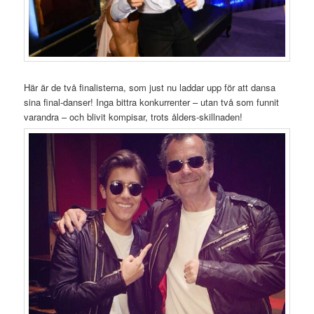
Här är de två finalisterna, som just nu laddar upp för att dansa
sina final-danser! Inga bittra konkurrenter – utan två som funnit
varandra – och blivit kompisar, trots ålders-skillnaden!