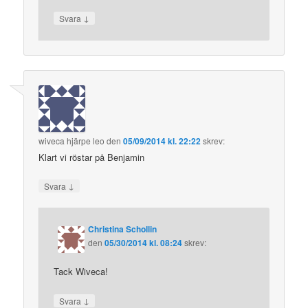
↓
Svara
wiveca hjärpe leo
den
05/09/2014 kl. 22:22
skrev:
Klart vi röstar på Benjamin
↓
Svara
Christina Schollin
den
05/30/2014 kl. 08:24
skrev:
Tack Wiveca!
↓
Svara