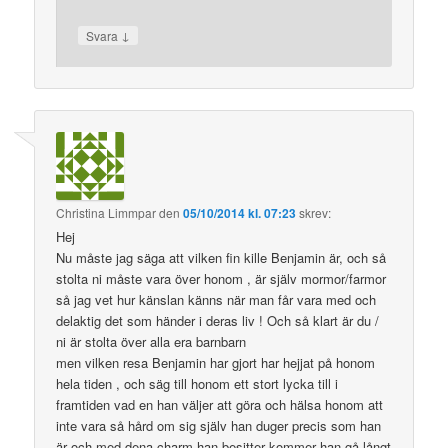
↓
Svara
Christina Limmpar
den
05/10/2014 kl. 07:23
skrev:
Hej
Nu måste jag säga att vilken fin kille Benjamin är, och så
stolta ni måste vara över honom , är själv mormor/farmor
så jag vet hur känslan känns när man får vara med och
delaktig det som händer i deras liv ! Och så klart är du /
ni är stolta över alla era barnbarn
men vilken resa Benjamin har gjort har hejjat på honom
hela tiden , och säg till honom ett stort lycka till i
framtiden vad en han väljer att göra och hälsa honom att
inte vara så hård om sig själv han duger precis som han
är och med dena charm han besitter kommer han gå långt