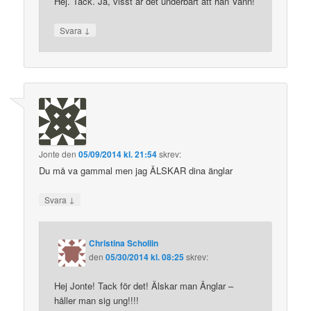
Hej. Tack. Ja, visst är det underbart att han Vann!
↓
Svara
Jonte
den
05/09/2014 kl. 21:54
skrev:
Du må va gammal men jag ÄLSKAR dina änglar
↓
Svara
Christina Schollin
den
05/30/2014 kl. 08:25
skrev:
Hej Jonte! Tack för det! Älskar man Änglar –
håller man sig ung!!!!