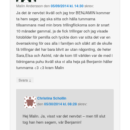
Malin Andersson
den
05/09/2014 kl. 14:30
skrev:
Ja det är nervöst ikväll och jag tror BENJAMIN kommer
ta hem seger, jag ska sitta och hålla tummarna
tillsammans med min brors trillingflickorna som är snart
10 månader gammal, ja de fick trillingar och jag visade
fotobilder för pernilla och tyckte dom var söta det var en
överraskning för oss alla i familjen och släkt att de skulle
få trillingar det har bara blivit av utan någonting, de heter
Sara,Elsa och Astrid, när de kom till världen var de med i
tidningarna puhu ikväll ska vi alla heja på Benjamin håller
tummarna <3 <3 kram Malin
↓
Svara
Christina Schollin
den
05/30/2014 kl. 08:28
skrev:
Hej Malin. Ja, visst var det nervöst – men till slut
tog han hem segern, vår Benjamin!