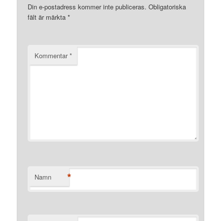
Din e-postadress kommer inte publiceras.
Obligatoriska
fält är märkta
*
Kommentar
*
*
Namn