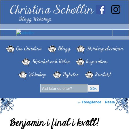
Christina Schollin
Blogg Webshop
Om Christina
Blogg
Skådespelerskan
Skönhet och Hälsa
Inspiration
Webshop
Nyheter
Kontakt
Inläggsnavigering
←
Föregående
Nästa
→
Benjamin i final i kväll!