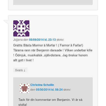
Jojjana
den
05/09/2014 kl. 23:13
skrev:
Grattis Bästa Mormor å Morfar ! ( Farmor å Farfar!)
Tårarna rann när Benjamin dansade ! Vilken underbar kille
! Ödmjuk, musikalisk ,självdistans, Jag önskar honom
allt gott i livet !
↓
Svara
Christina Schollin
den
05/30/2014 kl. 08:24
skrev:
Tack för din kommentar om Benjamin. Vi är så
stolta!