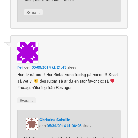
↓
Svara
Feli
den
05/09/2014 kl. 21:43
skrev:
Han är så bra!!! Har röstat varje fredag på honom!! Snart
så vet vi
dessutom så är du en stor favorit oxså
Fredagshälsning från Roslagen
↓
Svara
Christina Schollin
den
05/30/2014 kl. 08:26
skrev: