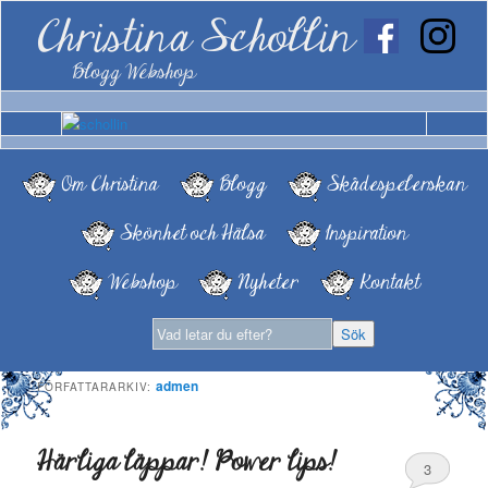
Christina Schollin
Blogg Webshop
Om Christina
Blogg
Skådespelerskan
Skönhet och Hälsa
Inspiration
Webshop
Nyheter
Kontakt
admen
FÖRFATTARARKIV:
Härliga läppar! Power lips!
3