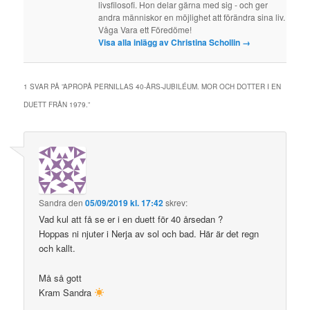
livsfilosofi. Hon delar gärna med sig - och ger
andra människor en möjlighet att förändra sina liv.
Våga Vara ett Föredöme!
Visa alla inlägg av Christina Schollin
→
1 SVAR PÅ ”
APROPÅ PERNILLAS 40-ÅRS-JUBILÉUM. MOR OCH DOTTER I EN
DUETT FRÅN 1979.
”
Sandra
den
05/09/2019 kl. 17:42
skrev:
Vad kul att få se er i en duett för 40 årsedan ?
Hoppas ni njuter i Nerja av sol och bad. Här är det regn
och kallt.
Må så gott
Kram Sandra