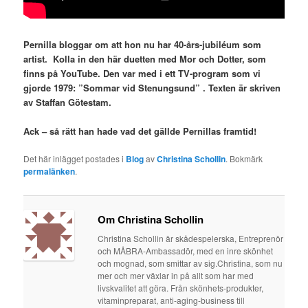
Pernilla bloggar om att hon nu har 40-års-jubiléum som
artist. Kolla in den här duetten med Mor och Dotter, som
finns på
YouTube. Den var med i ett TV-program som vi
gjorde 1979: ”Sommar vid Stenungsund” . Texten är skriven
av Staffan Götestam.
Ack – så rätt han hade vad det gällde Pernillas framtid!
Det här inlägget postades i
Blog
av
Christina Schollin
. Bokmärk
permalänken
.
Om Christina Schollin
Christina Schollin är skådespelerska, Entreprenör
och MÅBRA-Ambassadör, med en inre skönhet
och mognad, som smittar av sig.Christina, som nu
mer och mer växlar in på allt som har med
livskvalitet att göra. Från skönhets-produkter,
vitaminpreparat, anti-aging-business till