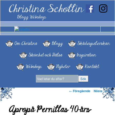
Christina Schollin
Blogg Webshop
Om Christina
Blogg
Skådespelerskan
Skönhet och Hälsa
Inspiration
Webshop
Nyheter
Kontakt
Inläggsnavigering
←
Föregående
Nästa
→
Apropå Pernillas 40-års-