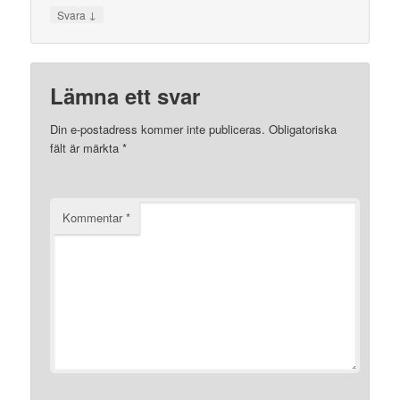
↓
Svara
Lämna ett svar
Din e-postadress kommer inte publiceras.
Obligatoriska
fält är märkta
*
Kommentar
*