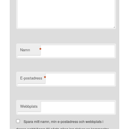
*
Namn
*
E-postadress
Webbplats
Spara mitt namn, min e-postadress och webbplats i
denna webbläsare till nästa gång jag skriver en kommentar.