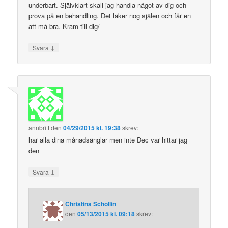
underbart. Självklart skall jag handla något av dig och
prova på en behandling. Det läker nog själen och får en
att må bra. Kram till dig/
↓
Svara
annbritt
den
04/29/2015 kl. 19:38
skrev:
har alla dina månadsänglar men inte Dec var hittar jag
den
↓
Svara
Christina Schollin
den
05/13/2015 kl. 09:18
skrev: