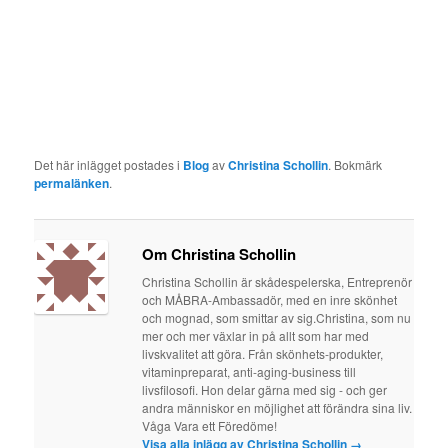
Det här inlägget postades i
Blog
av
Christina Schollin
. Bokmärk
permalänken
.
Om Christina Schollin
Christina Schollin är skådespelerska, Entreprenör
och MÅBRA-Ambassadör, med en inre skönhet
och mognad, som smittar av sig.Christina, som nu
mer och mer växlar in på allt som har med
livskvalitet att göra. Från skönhets-produkter,
vitaminpreparat, anti-aging-business till
livsfilosofi. Hon delar gärna med sig - och ger
andra människor en möjlighet att förändra sina liv.
Våga Vara ett Föredöme!
Visa alla inlägg av Christina Schollin
→