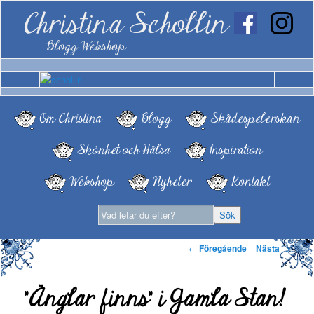
Christina Schollin
Blogg Webshop
Om Christina
Blogg
Skådespelerskan
Skönhet och Hälsa
Inspiration
Webshop
Nyheter
Kontakt
Inläggsnavigering
←
Föregående
Nästa
→
”Änglar finns” i Gamla Stan!