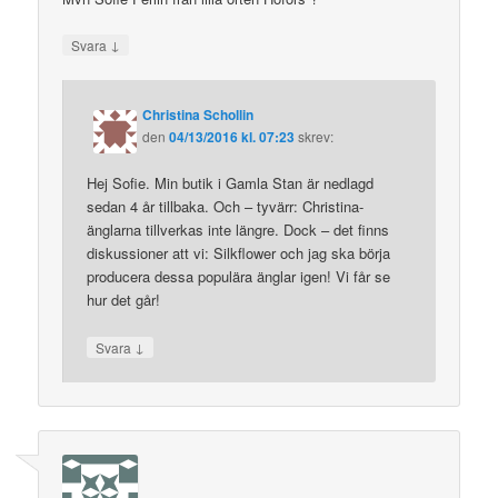
↓
Svara
Christina Schollin
den
04/13/2016 kl. 07:23
skrev:
Hej Sofie. Min butik i Gamla Stan är nedlagd
sedan 4 år tillbaka. Och – tyvärr: Christina-
änglarna tillverkas inte längre. Dock – det finns
diskussioner att vi: Silkflower och jag ska börja
producera dessa populära änglar igen! Vi får se
hur det går!
↓
Svara