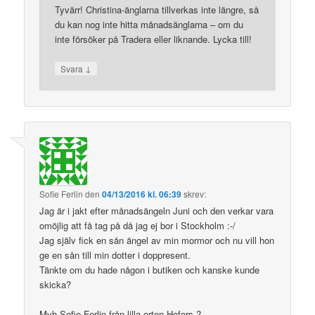
Tyvärr! Christina-änglarna tillverkas inte längre, så
du kan nog inte hitta månadsänglarna – om du
inte försöker på Tradera eller liknande. Lycka till!
↓
Svara
Sofie Ferlin
den
04/13/2016 kl. 06:39
skrev:
Jag är i jakt efter månadsängeln Juni och den verkar vara
omöjlig att få tag på då jag ej bor i Stockholm :-/
Jag själv fick en sån ängel av min mormor och nu vill hon
ge en sån till min dotter i doppresent.
Tänkte om du hade någon i butiken och kanske kunde
skicka?
Mvh Sofie Ferlin från lilla orten Hofors ?