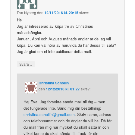
Eva Nyberg
den
12/11/2016 kl. 20:15
skrev:
Hej
Jag är intresserad av köpa tre av Christinas
månadsänglar.
Januari, April och Augusti månads änglar är de jag vill
köpa. Du kan väl höra av huruvida du har dessa till salu?
Jag är glad om ni inte publicerar detta mall.
↓
Svara
Christina Schollin
den
12/12/2016 kl. 01:27
skrev:
Hej Eva. Jag försökte sända mail till dig – men
det fungerade inte. Sänd mig din beställning:
christina.schollin@gmail.com
. Skriv namn, adress
och telefonnummer och de änglar du vill ha. Då får
du mail från mig hur mycket du skall sätta in och
vilket konto du skall sända till. Tack för din