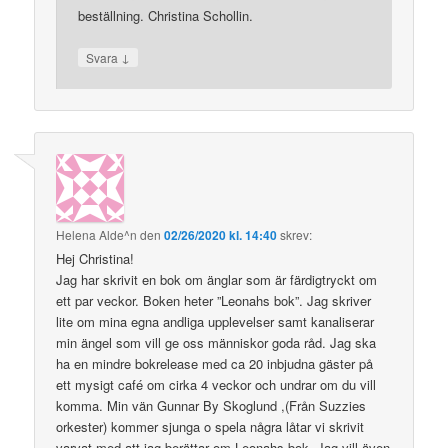
beställning. Christina Schollin.
↓
Svara
Helena Alde^n
den
02/26/2020 kl. 14:40
skrev:
Hej Christina!
Jag har skrivit en bok om änglar som är färdigtryckt om
ett par veckor. Boken heter ”Leonahs bok”. Jag skriver
lite om mina egna andliga upplevelser samt kanaliserar
min ängel som vill ge oss människor goda råd. Jag ska
ha en mindre bokrelease med ca 20 inbjudna gäster på
ett mysigt café om cirka 4 veckor och undrar om du vill
komma. Min vän Gunnar By Skoglund ,(Från Suzzies
orkester) kommer sjunga o spela några låtar vi skrivit
varvat med att jag berättar om Leonahs bok. Jag vill även