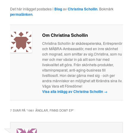
Det här inlägget postades i
Blog
av
Christina Schollin
. Bokmärk
permalänken
.
Om Christina Schollin
Christina Schollin är skådespelerska, Entreprenör
och MÅBRA-Ambassadör, med en inre skönhet
och mognad, som smittar av sig.Christina, som nu
mer och mer växlar in på allt som har med
livskvalitet att göra. Från skönhets-produkter,
vitaminpreparat, anti-aging-business till
livsfilosofi. Hon delar gärna med sig - och ger
andra människor en möjlighet att förändra sina liv.
Våga Vara ett Föredöme!
Visa alla inlägg av Christina Schollin
→
7 SVAR PÅ ”
1961 ÄNGLAR, FINNS DOM? EP
”