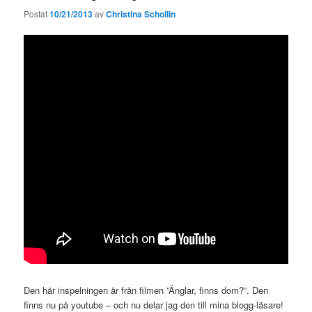
Postat
10/21/2013
av
Christina Schollin
Den här inspelningen är från filmen ”Änglar, finns dom?”. Den
finns nu på youtube – och nu delar jag den till mina blogg-läsare!