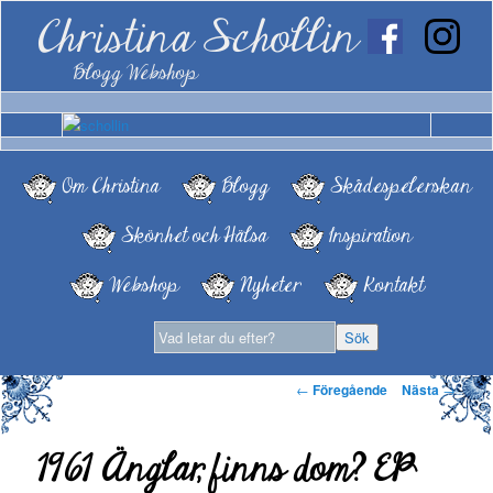
Christina Schollin
Blogg Webshop
Om Christina
Blogg
Skådespelerskan
Skönhet och Hälsa
Inspiration
Webshop
Nyheter
Kontakt
Inläggsnavigering
←
Föregående
Nästa
→
1961 Änglar, finns dom? EP