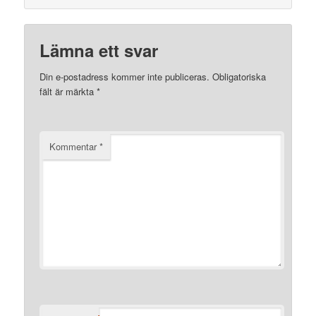
Lämna ett svar
Din e-postadress kommer inte publiceras.
Obligatoriska
fält är märkta
*
Kommentar
*