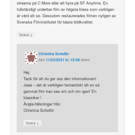
streama på C More eller att hyra på SF Anytime. En
fullständigt underbar film av högsta klass som verkligen
är värd att se. Dessutom restaurerades filmen nyligen av
Svenska Filminstitutet för bästa bildkvalitet.
↓
Svara
Christina Schollin
den
11/23/2021 kl. 15:08
skrev:
Hej.
Tack för att du ger oss den informationen!
Jaaa – det är verkligen fantastiskt att en så
gammal film kan ses om och om igen! En
klassiker !
Ängla-hälsningar från
Christina Schollin
↓
Svara