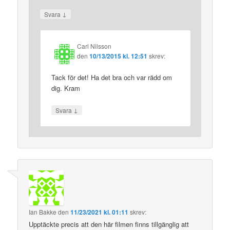
↓
Svara
Carl Nilsson
den
10/13/2015 kl. 12:51
skrev:
Tack för det! Ha det bra och var rädd om
dig. Kram
↓
Svara
Ian Bakke
den
11/23/2021 kl. 01:11
skrev:
Upptäckte precis att den här filmen finns tillgänglig att