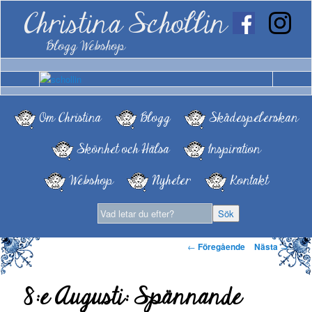
Christina Schollin
Blogg Webshop
Om Christina
Blogg
Skådespelerskan
Skönhet och Hälsa
Inspiration
Webshop
Nyheter
Kontakt
Inläggsnavigering
←
Föregående
Nästa
→
8:e Augusti: Spännande