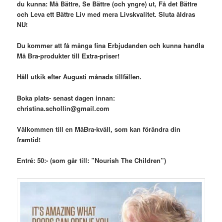
du kunna: Må Bättre, Se Bättre (och yngre) ut, Få det Bättre
och Leva ett Bättre Liv med mera Livskvalitet. Sluta åldras
NU!
Du kommer att få många fina Erbjudanden och kunna handla
Må Bra-produkter till Extra-priser!
Håll utkik efter Augusti månads tillfällen.
Boka plats- senast dagen innan:
christina.schollin@gmail.com
Välkommen till en MåBra-kväll, som kan förändra din
framtid!
Entré: 50:- (som går till: ”Nourish The Children”)