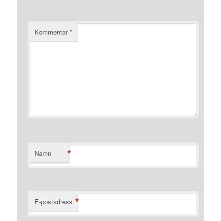
Kommentar
*
*
Namn
*
E-postadress