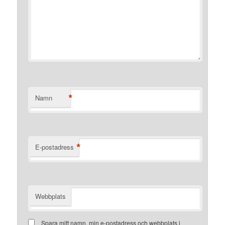
*
Namn
*
E-postadress
Webbplats
Spara mitt namn, min e-postadress och webbplats i