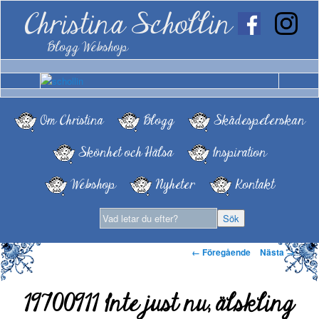
Christina Schollin
Blogg Webshop
Om Christina
Blogg
Skådespelerskan
Skönhet och Hälsa
Inspiration
Webshop
Nyheter
Kontakt
Bildnavigering
← Föregående
Nästa →
19700911 Inte just nu, älskling