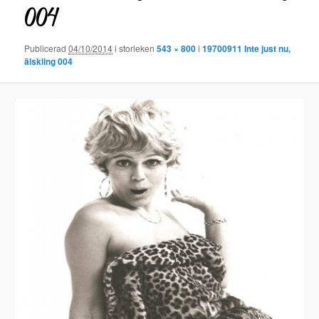
004
Publicerad
04/10/2014
i storleken
543 × 800
i
19700911 Inte just nu,
älskling 004