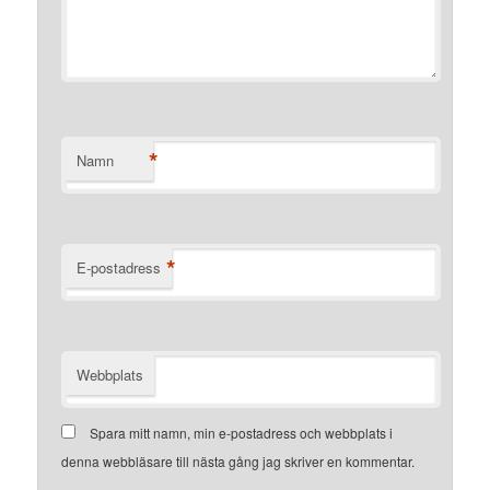
*
Namn
*
E-postadress
Webbplats
Spara mitt namn, min e-postadress och webbplats i
denna webbläsare till nästa gång jag skriver en kommentar.