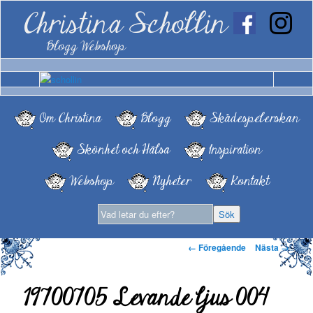
Christina Schollin
Blogg Webshop
Om Christina
Blogg
Skådespelerskan
Skönhet och Hälsa
Inspiration
Webshop
Nyheter
Kontakt
Bildnavigering
← Föregående
Nästa →
19700705 Levande ljus 004