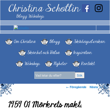
Christina Schollin
Blogg Webshop
Om Christina
Blogg
Skådespelerskan
Skönhet och Hälsa
Inspiration
Webshop
Nyheter
Kontakt
Bildnavigering
← Föregående
Nästa →
1959 01 Mörkrets makt,