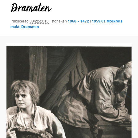
Dramaten
Publicerad
08/22/2013
i storleken
1968 × 1472
i
1959 01 Mörkrets
makt, Dramaten