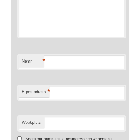
*
Namn
*
E-postadress
Webbplats
Spara mitt namn, min e-postadress och webbplats i