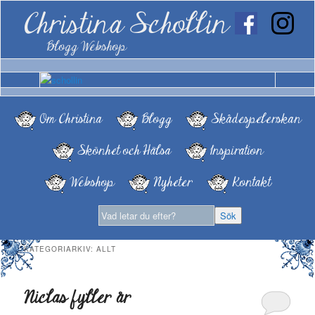
Christina Schollin
Blogg Webshop
Om Christina
Blogg
Skådespelerskan
Skönhet och Hälsa
Inspiration
Webshop
Nyheter
Kontakt
KATEGORIARKIV:
ALLT
Niclas fyller år