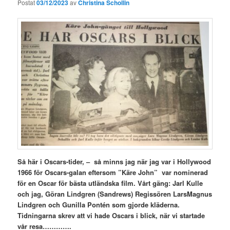
Postat
03/12/2023
av
Christina Schollin
Så här i Oscars-tider, – så minns jag när jag var i Hollywood
1966 för Oscars-galan eftersom ”Käre John” var nominerad
för en Oscar för bästa utländska film. Vårt gäng: Jarl Kulle
och jag, Göran Lindgren (Sandrews) Regissören LarsMagnus
Lindgren och Gunilla Pontén som gjorde kläderna.
Tidningarna skrev att vi hade Oscars i blick, när vi startade
vår resa………….