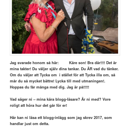
Jag svarade honom så här: Käre son! Bra där!!!! Det är
mina takter! Du väljer själv dina tankar. Du ÄR vad du tänker.
Om du väljer att Tycka om i stället för att
Tycka illa om, så
mår du så mycket bättre! Lycka till med utmaningen!.
Hoppas du får många med dig. Jag är på!!!!!
Vad säger ni – mina kära blogg-läsare? Är ni med? Vore
roligt att höra hur det går för er!
Här kan ni läsa ett blogg-inlägg som jag skrev 2017, som
handlar just om detta.