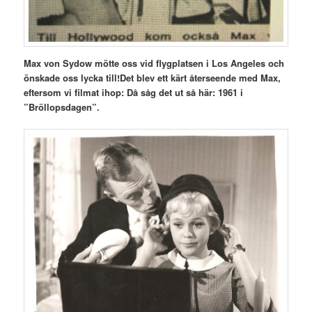
Max von Sydow mötte oss vid flygplatsen i Los Angeles och
önskade oss lycka till!
Det blev ett kärt återseende med Max,
eftersom vi filmat ihop:
Då såg det ut så här: 1961 i
”Bröllopsdagen”.