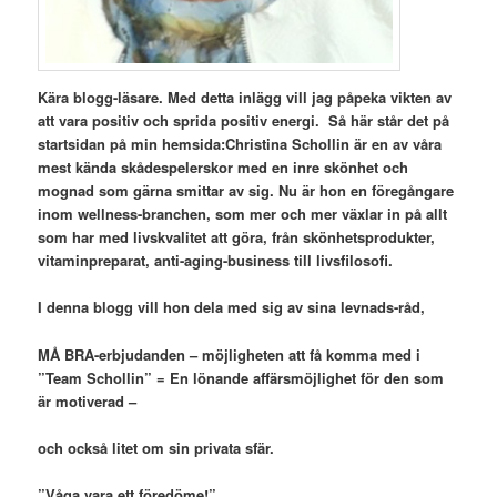
Kära blogg-läsare. Med detta inlägg vill jag
påpeka vikten av
att vara positiv och sprida positiv energi. Så här står det på
startsidan på min hemsida:
Christina Schollin är en av våra
mest kända skådespelerskor med en inre skönhet och
mognad som gärna smittar av sig. Nu är hon en föregångare
inom wellness-branchen, som mer och mer växlar in på allt
som har med livskvalitet att göra, från skönhetsprodukter,
vitaminpreparat, anti-aging-business till livsfilosofi.
I denna blogg vill hon dela med sig av sina levnads-råd,
MÅ BRA-erbjudanden – möjligheten att få komma med i
”Team Schollin” = En lönande affärsmöjlighet för den som
är motiverad –
och också litet om sin privata sfär.
”Våga vara ett föredöme!”