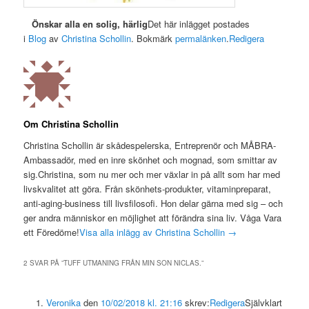
Önskar alla en solig, härlig
Det här inlägget postades
i
Blog
av
Christina Schollin
. Bokmärk
permalänken
.
Redigera
Om Christina Schollin
Christina Schollin är skådespelerska, Entreprenör och MÅBRA-
Ambassadör, med en inre skönhet och mognad, som smittar av
sig.Christina, som nu mer och mer växlar in på allt som har med
livskvalitet att göra. Från skönhets-produkter, vitaminpreparat,
anti-aging-business till livsfilosofi. Hon delar gärna med sig – och
ger andra människor en möjlighet att förändra sina liv. Våga Vara
ett Föredöme!
Visa alla inlägg av Christina Schollin →
2 SVAR PÅ ”TUFF UTMANING FRÅN MIN SON NICLAS.”
Veronika
den
10/02/2018 kl. 21:16
skrev:
Redigera
Självklart