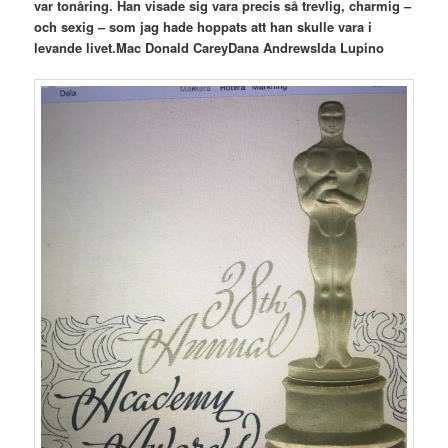
var tonåring. Han visade sig vara precis så trevlig, charmig –
och sexig – som jag hade hoppats att han skulle vara i
levande livet.
Mac Donald Carey
Dana Andrews
Ida Lupino