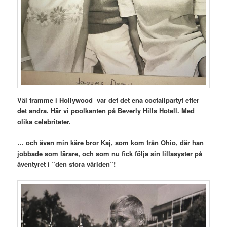
Väl framme i Hollywood var det det ena coctailpartyt efter
det andra. Här vi poolkanten på Beverly Hills Hotell. Med
olika celebriteter.
… och även min käre bror Kaj, som kom från Ohio, där han
jobbade som lärare, och som nu fick följa sin lillasyster på
äventyret i ”den stora världen”!