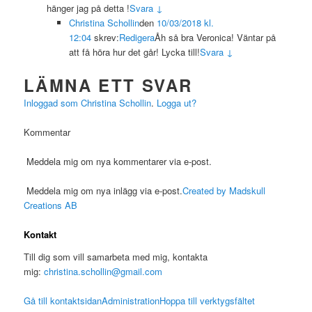
hänger jag på detta !
Svara ↓
Christina Schollin
den
10/03/2018 kl.
12:04
skrev:
Redigera
Åh så bra Veronica! Väntar på
att få höra hur det går! Lycka till!
Svara ↓
LÄMNA ETT SVAR
Inloggad som Christina Schollin
.
Logga ut?
Kommentar
Meddela mig om nya kommentarer via e-post.
Meddela mig om nya inlägg via e-post.
Created by Madskull
Creations AB
Kontakt
Till dig som vill samarbeta med mig, kontakta
mig:
christina.schollin@gmail.com
Gå till kontaktsidan
Administration
Hoppa till verktygsfältet